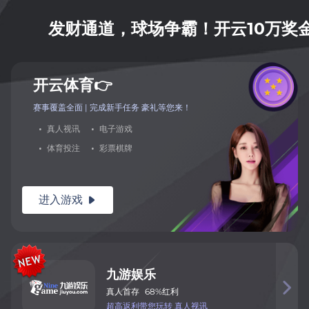
发
财
通
道
，球
场
争
霸
！开
云
10
万
奖
金
开
云
体
育
👉️
赛
事
覆
盖
全
面
 | 完
成
新
手
任
务
 豪
礼
等
您
来
！
·
真
人
视
讯
·
电
子
游
戏
·
体
育
投
注
·
彩
票
棋
牌
进
入
游
戏

九
游
娱
乐

真
人
首
存
68%
红
利
超
高
返
利
带
您
玩
转
真
人
视
讯